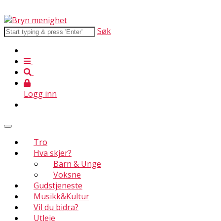
Søk
Logg inn
Tro
Hva skjer?
Barn & Unge
Voksne
Gudstjeneste
Musikk&Kultur
Vil du bidra?
Utleie