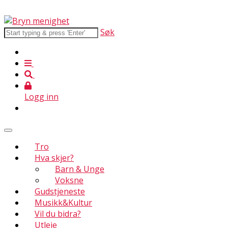
Søk
Logg inn
Tro
Hva skjer?
Barn & Unge
Voksne
Gudstjeneste
Musikk&Kultur
Vil du bidra?
Utleie