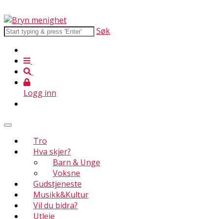
Søk
Logg inn
Tro
Hva skjer?
Barn & Unge
Voksne
Gudstjeneste
Musikk&Kultur
Vil du bidra?
Utleie